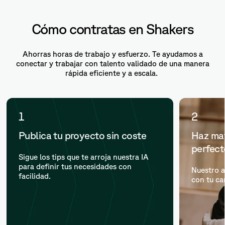
Cómo contratas en Shakers
Ahorras horas de trabajo y esfuerzo. Te ayudamos a
conectar y trabajar con talento validado de una manera
rápida eficiente y a escala.
1
2
Publica tu proyecto sin coste
Haz mat
perfec
Sigue los tips que te arroja nuestra IA
para definir tus necesidades con
Nuestro a
facilidad.
con tu ca