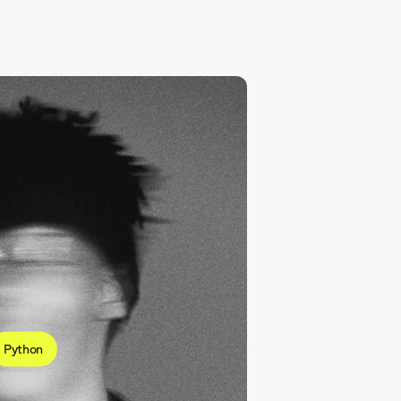
C++
Python