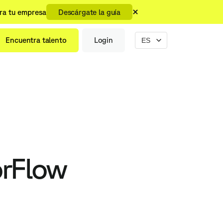
ara tu empresa
Descárgate la guía
Encuentra talento
Login
orFlow