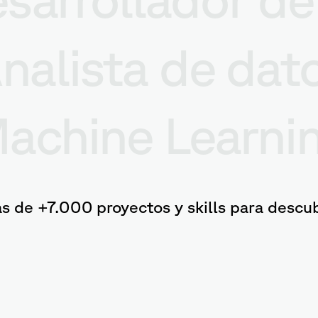
nalista de dat
achine Learni
s de +7.000 proyectos y skills para descub