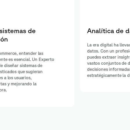
ca de datos avanzada
Visión c
l ha llevado a una explosión de
Ya sea para ap
n profesional en TensorFlow,
interfaces de u
er insights valiosos de estos
computacional
ntos de datos. Esto permite
expertos puede
informadas que pueden transformar
avanzados de 
ente la dirección de tu empresa.
abriendo un mu
interacción y a