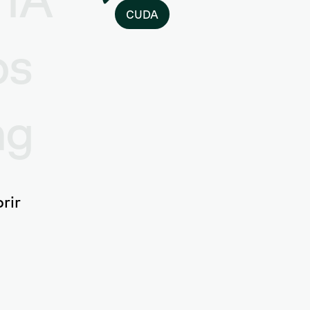
CUDA
os
ng
rir