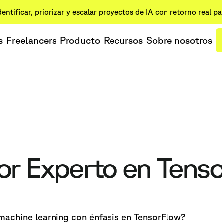
dentificar, priorizar y escalar proyectos de IA con retorno real p
s
Freelancers
Producto
Recursos
Sobre nosotros
jor Experto en Tens
machine learning con énfasis en TensorFlow?