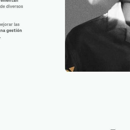
rementan
de diversos
ejorar las
una gestión
.
Keras