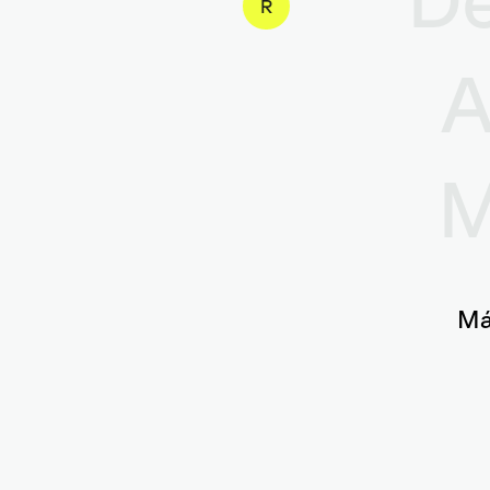
R
A
M
Má