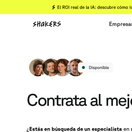
El ROI real de la IA: descubre cómo i
Empresa
Contrata al me
¿
Estás en búsqueda de un especialista
en 