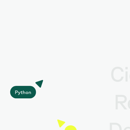
Ci
Python
R
De