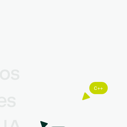
tos
C++
es
 IA