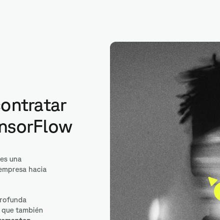
R
contratar
ensorFlow
es una
 empresa hacia
profunda
o que también