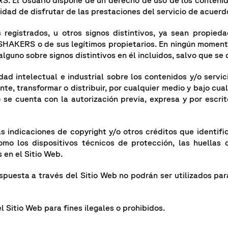
S. El Usuario dispone de un derecho de uso de los contenido
dad de disfrutar de las prestaciones del servicio de acuerd
registrados, u otros signos distintivos, ya sean propied
 SHAKERS o de sus legítimos propietarios. En ningún momento
lguno sobre signos distintivos en él incluidos, salvo que se 
 intelectual e industrial sobre los contenidos y/o servici
te, transformar o distribuir, por cualquier medio y bajo cua
i no se cuenta con la autorización previa, expresa y por es
s indicaciones de copyright y/o otros créditos que identifi
omo los dispositivos técnicos de protección, las huellas 
 en el Sitio Web.
ispuesta a través del Sitio Web no podrán ser utilizados para
 Sitio Web para fines ilegales o prohibidos.