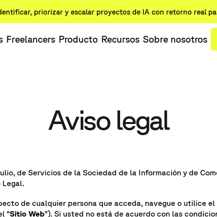
dentificar, priorizar y escalar proyectos de IA con retorno real p
s
Freelancers
Producto
Recursos
Sobre nosotros
Aviso legal
lio, de Servicios de la Sociedad de la Información y de Comer
 Legal.
pecto de cualquier persona que acceda, navegue o utilice e
l “
Sitio Web
”). Si usted no está de acuerdo con las condici