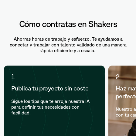
Cómo contratas en Shakers
Ahorras horas de trabajo y esfuerzo. Te ayudamos a
conectar y trabajar con talento validado de una manera
rápida eficiente y a escala.
1
2
Publica tu proyecto sin coste
Haz mat
perfec
Sigue los tips que te arroja nuestra IA
para definir tus necesidades con
Nuestro a
facilidad.
con tu ca