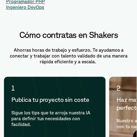
Programador PHP
Ingeniero DevOps
Cómo contratas en Shakers
Ahorras horas de trabajo y esfuerzo. Te ayudamos a
conectar y trabajar con talento validado de una manera
rápida eficiente y a escala.
1
2
Publica tu proyecto sin coste
Haz mat
perfec
Sigue los tips que te arroja nuestra IA
para definir tus necesidades con
Nuestro a
facilidad.
con tu ca