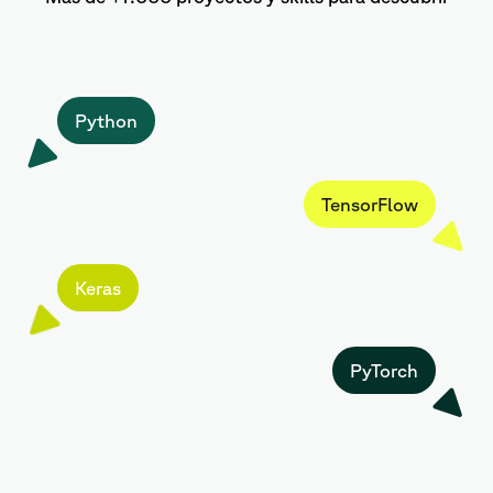
Python
TensorFlow
Keras
PyTorch