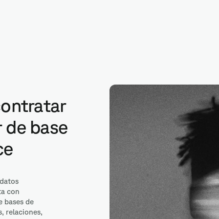
QL Server
contratar
r de base
ce
 datos
ta con
e bases de
, relaciones,