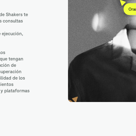
Ora
de Shakers te
s consultas
e ejecución,
los
que tengan
ución de
ecuperación
ilidad de los
ientos
 y plataformas
MongoDB