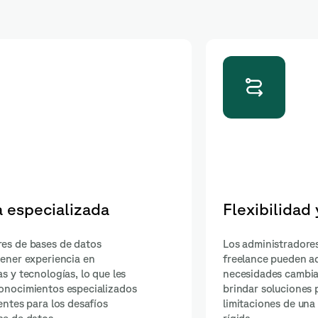
abilidad
Costos reducidos
e datos
Al contratar a un administrador d
idamente a las
datos freelance, las empresas pue
 empresa y
costos en comparación con la con
s, sin las
un empleado a tiempo completo, 
rganizativa
tienen que pagar beneficios adicio