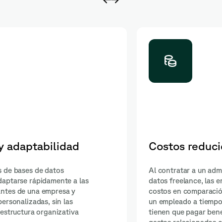
Enfoque centrado en e
e bases de
Al trabajar como freelance, los adm
den ahorrar
de bases de datos pueden centrarse
tratación de
completamente en el proyecto en cue
ya que no
distracciones adicionales, lo que au
nales ni
dedicación y la eficiencia en la ejec