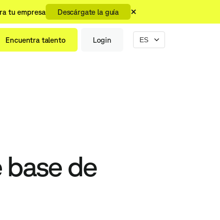
ara tu empresa
Descárgate la guía
Encuentra talento
Login
e base de