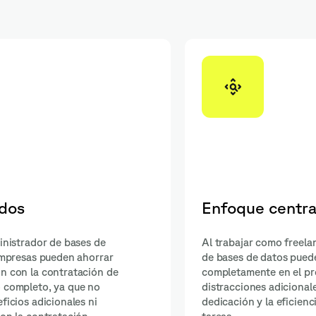
l proyecto
Disponibilidad inmediat
inistradores
Los administradores de bases de dato
freelance están disponibles para com
stión, sin
trabajar de manera rápida y eficiente, 
menta la
puede ser beneficioso para proyectos
ución de
plazos ajustados o situaciones de eme