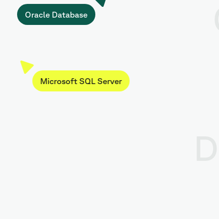
Oracle Database
Microsoft SQL Server
D