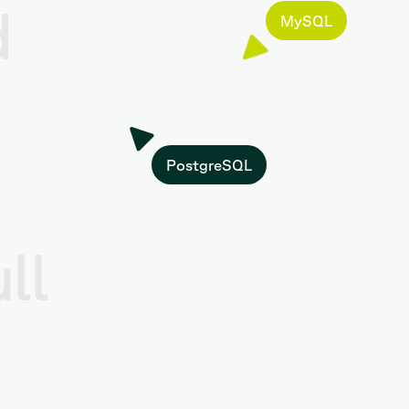
d
MySQL
PostgreSQL
ll