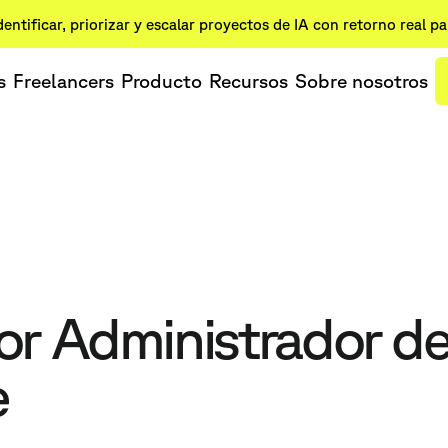
dentificar, priorizar y escalar proyectos de IA con retorno real p
s
Freelancers
Producto
Recursos
Sobre nosotros
or Administrador d
e