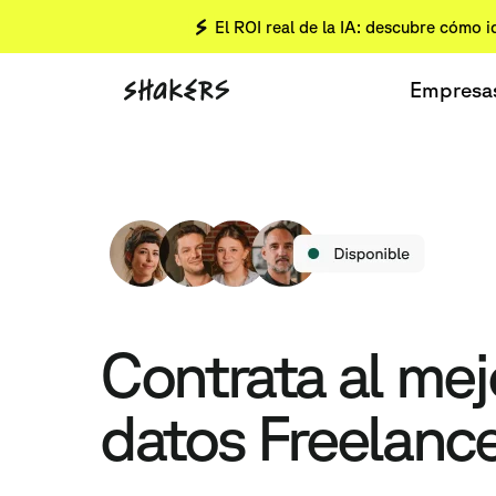
El ROI real de la IA: descubre cómo i
Empresa
Contrata al mej
datos Freelanc