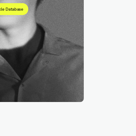
cle Database
Postgr