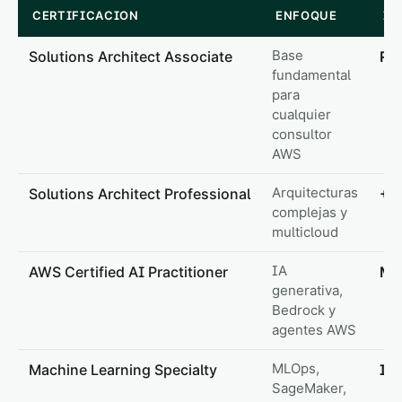
CERTIFICACION
ENFOQUE
IM
Base
Solutions Architect Associate
Req
fundamental
para
cualquier
consultor
AWS
Arquitecturas
Solutions Architect Professional
+1
complejas y
multicloud
IA
AWS Certified AI Practitioner
Ma
generativa,
Bedrock y
agentes AWS
MLOps,
Machine Learning Specialty
Imp
SageMaker,