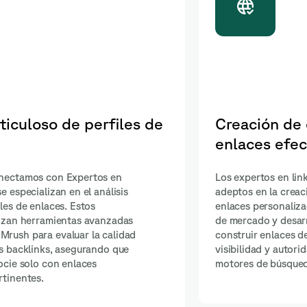
trategias de
Link building ma
vas
Nuestros expertos practic
manual y ético, priorizan
ilding de Shakers son
cantidad. Se enfocan en 
 de estrategias de
orgánicos y auténticos, 
s. Comprenden tu nicho
de black hat que pueden 
an un plan para
reputación y clasificaci
ta calidad que mejoren la
búsqueda.
de tu sitio web en los