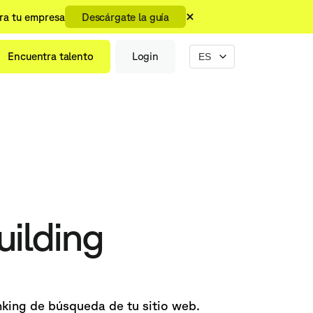
ara tu empresa
Descárgate la guía
Encuentra talento
Login
uilding
nking de búsqueda de tu sitio web.