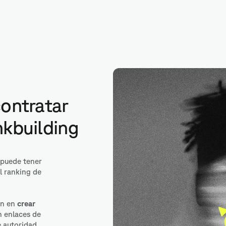
enidos
contratar
nkbuilding
puede tener
l ranking de
an en
crear
 enlaces de
e autoridad.