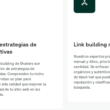
nual y ético
Outreach y negoci
de autoridad
an el link building
do la calidad sobre la
Los Expertos en Linkbuildi
generar enlaces
habilidades destacadas en 
alejándose de técnicas
negociación. Se comunican
perjudicar tu
sitios web de autoridad pa
ón en motores de
relevantes, aumentando así 
ranking de tu sitio web.