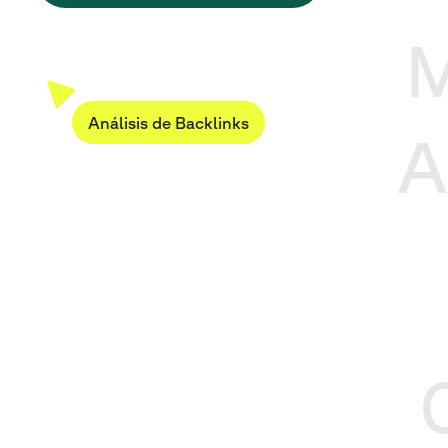
M
Análisis de Backlinks
A