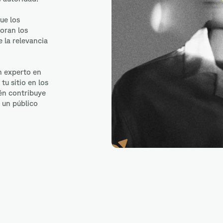
que los
oran los
 la relevancia
n experto en
tu sitio en los
én contribuye
a un público
SEMrush