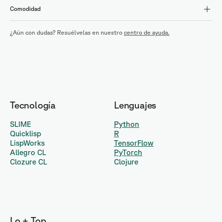
Comodidad
¿Aún con dudas? Resuélvelas en nuestro
centro de ayuda.
Tecnología
Lenguajes
SLIME
Python
Quicklisp
R
LispWorks
TensorFlow
Allegro CL
PyTorch
Clozure CL
Clojure
Lo + Top