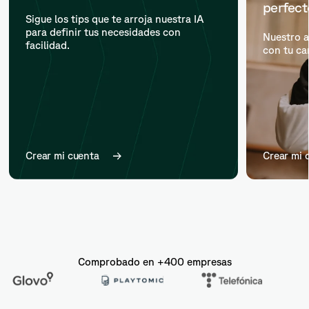
perfec
Sigue los tips que te arroja nuestra IA
para definir tus necesidades con
Nuestro a
facilidad.
con tu ca
Crear mi cuenta
Crear mi 
Comprobado en +400 empresas