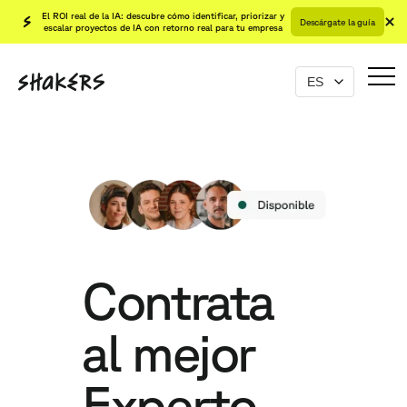
El ROI real de la IA: descubre cómo identificar, priorizar y
Descárgate la guía
escalar proyectos de IA con retorno real para tu empresa
Contrata
al mejor
Experto