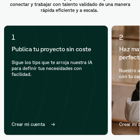
conectar y trabajar con talento validado de una manera
rápida eficiente y a escala.
1
2
Publica tu proyecto sin coste
Haz mat
perfec
Sigue los tips que te arroja nuestra IA
para definir tus necesidades con
Nuestro a
facilidad.
con tu ca
Crear mi cuenta
Crear mi 