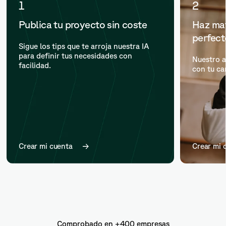
1
2
Publica tu proyecto sin coste
Haz mat
perfec
Sigue los tips que te arroja nuestra IA
para definir tus necesidades con
Nuestro a
facilidad.
con tu ca
Crear mi cuenta
Crear mi 
Comprobado en +400 empresas