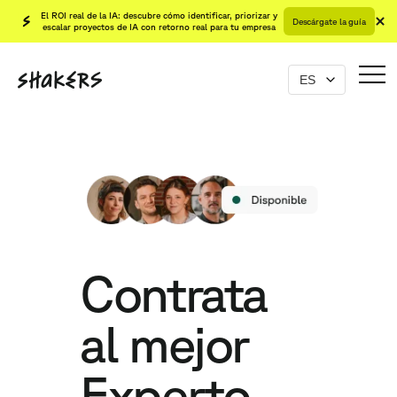
El ROI real de la IA: descubre cómo identificar, priorizar y
Descárgate la guía
escalar proyectos de IA con retorno real para tu empresa
Contrata
al mejor
Experto