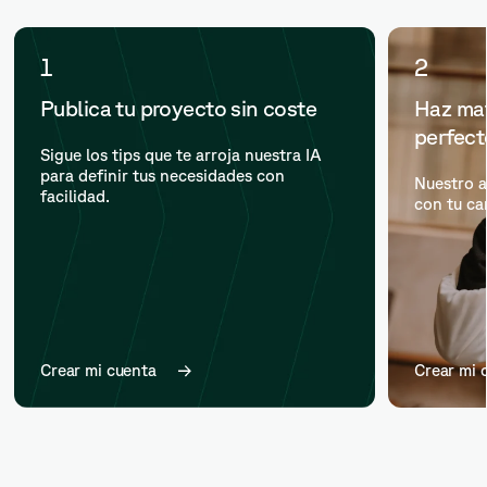
1
2
Publica tu proyecto sin coste
Haz mat
perfec
Sigue los tips que te arroja nuestra IA
para definir tus necesidades con
Nuestro a
facilidad.
con tu ca
Crear mi cuenta
Crear mi 