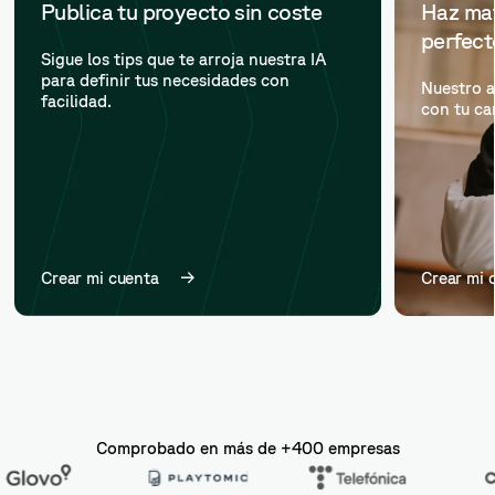
Publica tu proyecto sin coste
Haz mat
perfec
Sigue los tips que te arroja nuestra IA
para definir tus necesidades con
Nuestro a
facilidad.
con tu ca
Crear mi cuenta
Crear mi 
Comprobado en más de +400 empresas