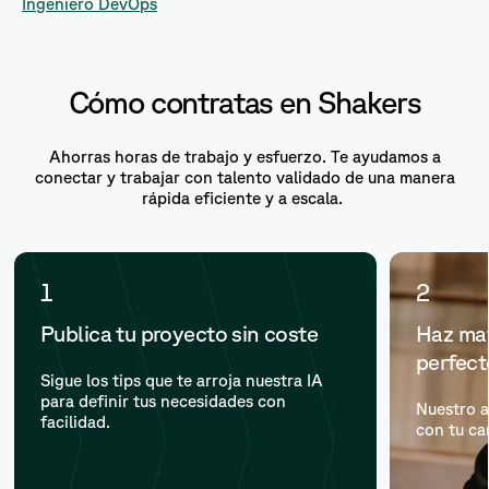
Ingeniero DevOps
Cómo contratas en Shakers
Ahorras horas de trabajo y esfuerzo. Te ayudamos a
conectar y trabajar con talento validado de una manera
rápida eficiente y a escala.
1
2
Publica tu proyecto sin coste
Haz mat
perfec
Sigue los tips que te arroja nuestra IA
para definir tus necesidades con
Nuestro a
facilidad.
con tu ca