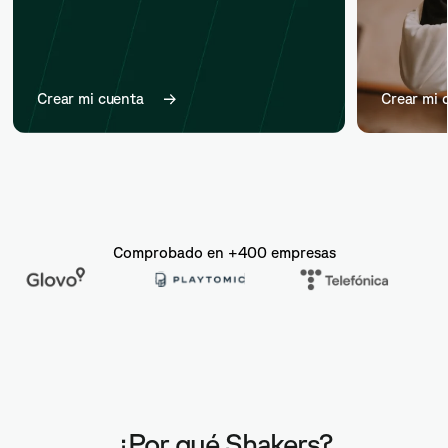
Crear mi cuenta
Crear mi 
Comprobado en +400 empresas
¿Por qué Shakers?