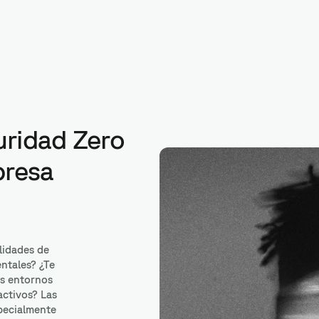
uridad Zero
Keras
presa
lidades de
ntales? ¿Te
os entornos
 activos? Las
specialmente