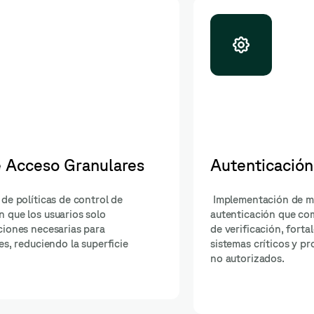
actor (MFA)
Segmentación de Red
de
Creación de estrategias que dividen 
iples métodos
segmentos más pequeños y controla
acceso a
limita la lateralidad de ataques y of
ontra accesos
entorno más seguro.