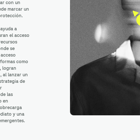
tar con un
uede marcar un
protección.
 ayuda a
uran el acceso
recursos
ónde se
 acceso
taformas como
 logran
, al lanzar un
strategia de
r
 de las
o en
 sobrecarga
ediato y una
 emergentes.