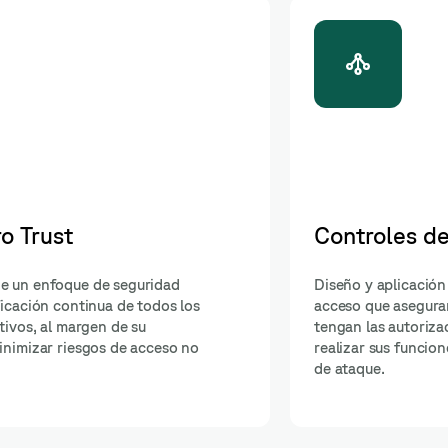
 Granulares
Autenticación Multif
 de control de
Implementación de mecanismos 
arios solo
autenticación que combinan múlt
arias para
de verificación, fortaleciendo el 
do la superficie
sistemas críticos y protegiendo c
no autorizados.