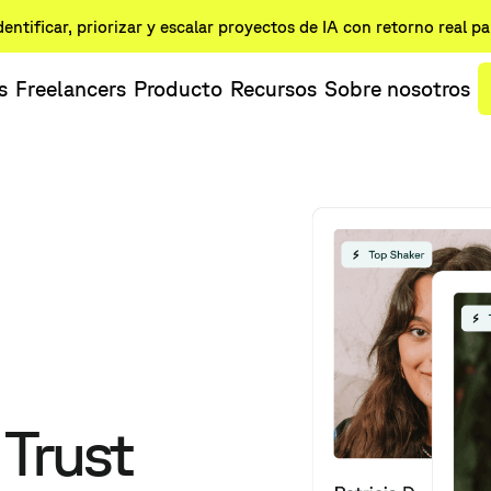
dentificar, priorizar y escalar proyectos de IA con retorno real p
s
Freelancers
Producto
Recursos
Sobre nosotros
 Trust