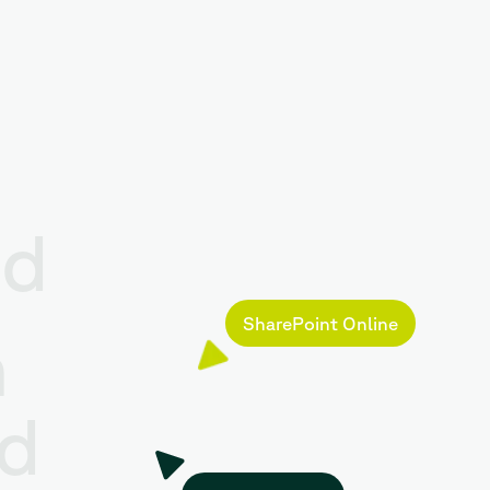
ud
SharePoint Online
n
ud