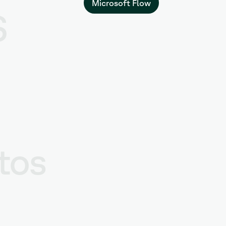
Microsoft Flow
S
tos