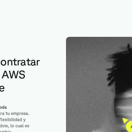
I Gateway
contratar
r AWS
e
bda
ra tu empresa.
lexibilidad y
ole, lo cual es
cambia