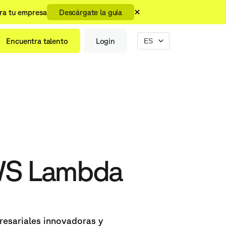
ara tu empresa
Descárgate la guía
Encuentra talento
Login
AWS Lambda
resariales innovadoras y