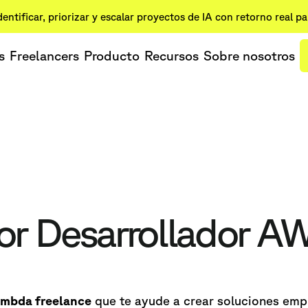
dentificar, priorizar y escalar proyectos de IA con retorno real p
s
Freelancers
Producto
Recursos
Sobre nosotros
jor Desarrollador 
ambda freelance
que te ayude a crear soluciones emp