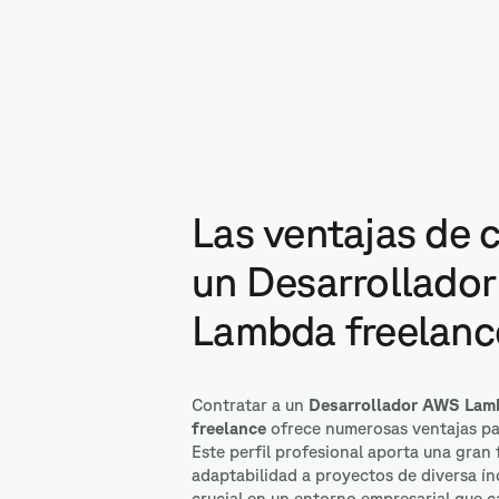
Amazon AP
Las ventajas de 
un Desarrollado
Lambda freelanc
Contratar a un
Desarrollador AWS Lam
freelance
ofrece numerosas ventajas pa
Este perfil profesional aporta una gran f
adaptabilidad a proyectos de diversa índ
crucial en un entorno empresarial que 