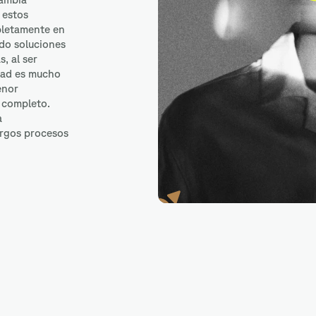
 estos
pletamente en
ndo soluciones
, al ser
idad es mucho
enor
 completo.
a
largos procesos
Amazon S3