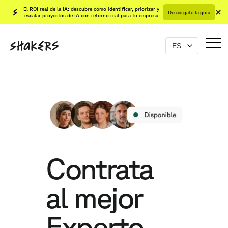
El ROI real de la IA: descubre cómo identificar, priorizar y
Descárgate la guía
escalar proyectos de IA con retorno real para tu empresa
Contrata
al mejor
Experto