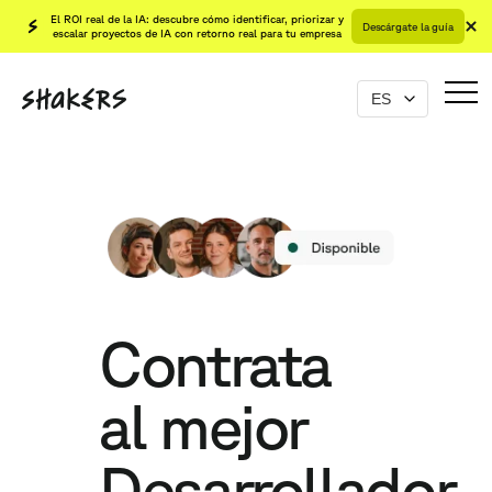
El ROI real de la IA: descubre cómo identificar, priorizar y
Descárgate la guía
escalar proyectos de IA con retorno real para tu empresa
Contrata
al mejor
Desarrollador