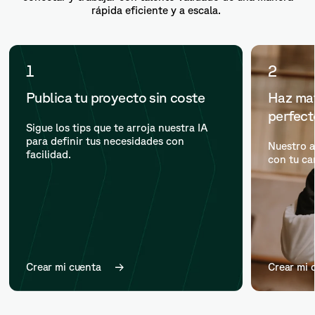
rápida eficiente y a escala.
1
2
Publica tu proyecto sin coste
Haz mat
perfec
Sigue los tips que te arroja nuestra IA
para definir tus necesidades con
Nuestro a
facilidad.
con tu ca
Crear mi cuenta
Crear mi 