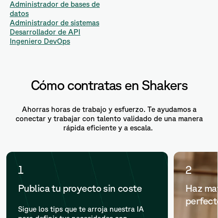
Administrador de bases de
datos
Administrador de sistemas
Desarrollador de API
Ingeniero DevOps
Cómo contratas en Shakers
Ahorras horas de trabajo y esfuerzo. Te ayudamos a
conectar y trabajar con talento validado de una manera
rápida eficiente y a escala.
1
2
Publica tu proyecto sin coste
Haz mat
perfec
Sigue los tips que te arroja nuestra IA