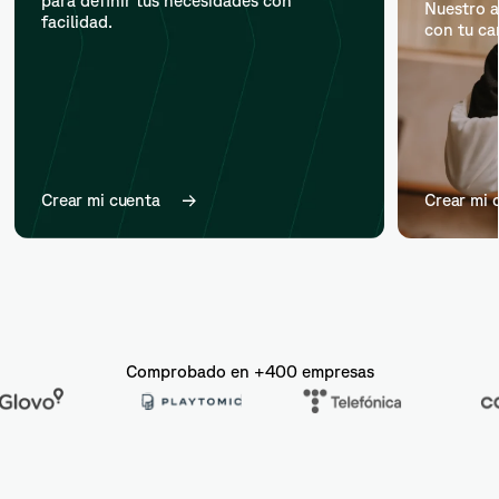
para definir tus necesidades con
Nuestro a
facilidad.
con tu ca
Crear mi cuenta
Crear mi 
Comprobado en +400 empresas