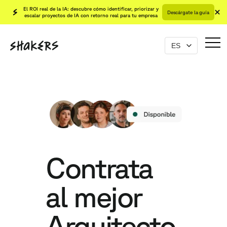
El ROI real de la IA: descubre cómo identificar, priorizar y
Descárgate la guía
escalar proyectos de IA con retorno real para tu empresa
Contrata
al mejor
Arquitecto