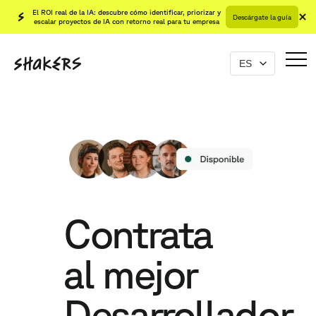
El ROI real de la IA: descubre cómo identificar, priorizar y
Descárgate la guía
escalar proyectos de IA con retorno real para tu empresa
Contrata
al mejor
Desarrollador