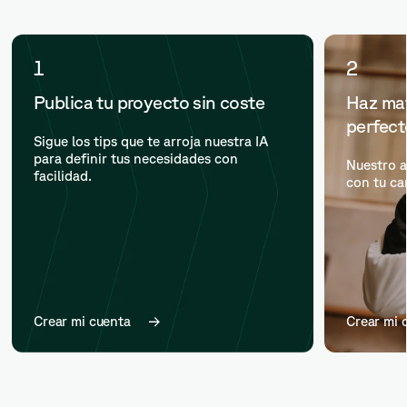
1
2
Publica tu proyecto sin coste
Haz mat
perfec
Sigue los tips que te arroja nuestra IA
para definir tus necesidades con
Nuestro a
facilidad.
con tu ca
Crear mi cuenta
Crear mi 