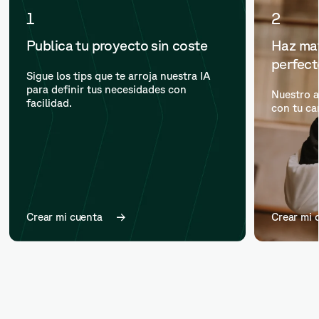
1
2
Publica tu proyecto sin coste
Haz mat
perfec
Sigue los tips que te arroja nuestra IA
para definir tus necesidades con
Nuestro a
facilidad.
con tu ca
Crear mi cuenta
Crear mi 