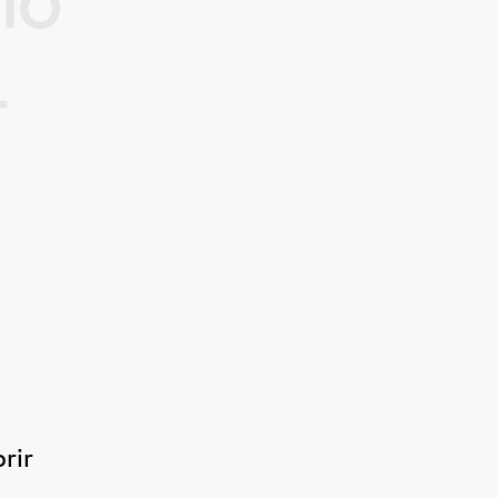
l
rir