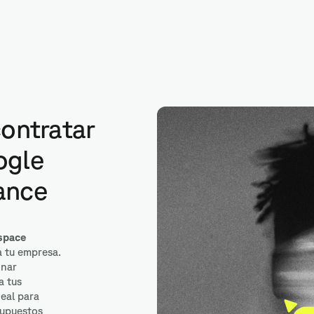
Google Docs
contratar
ogle
ance
space
a tu empresa.
onar
a tus
deal para
supuestos