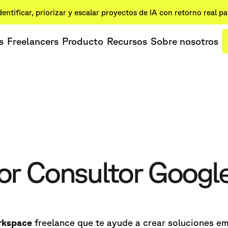
dentificar, priorizar y escalar proyectos de IA con retorno real p
s
Freelancers
Producto
Recursos
Sobre nosotros
jor Consultor Goog
rkspace
freelance que te ayude a crear soluciones e