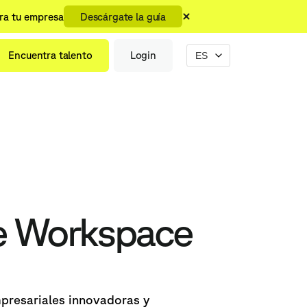
ara tu empresa
Descárgate la guía
Encuentra talento
Login
le Workspace
mpresariales innovadoras y