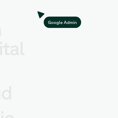
n
Google Admin
tal
ud
io