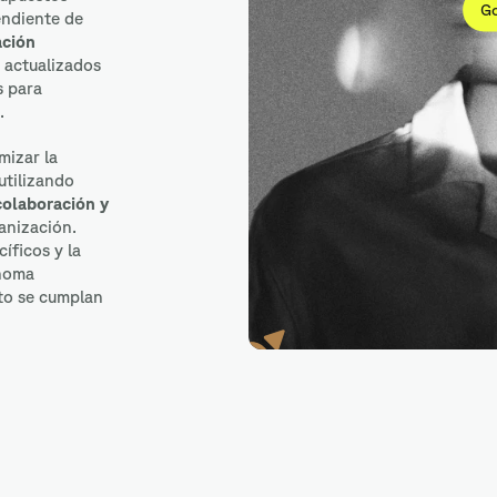
Go
endiente de
ación
 actualizados
s para
.
mizar la
utilizando
colaboración y
anización.
íficos y la
ónoma
cto se cumplan
Google Forms