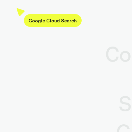
Google Cloud Search
Co
S
G