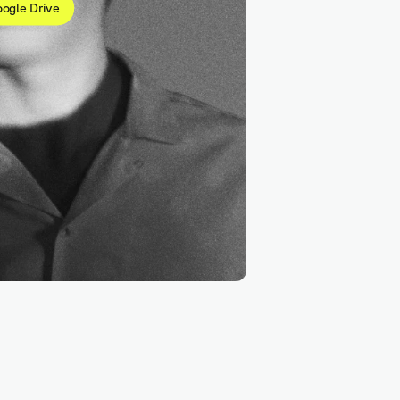
ogle Drive
Googl