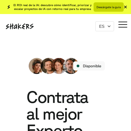
El ROI real de la IA: descubre cómo identificar, priorizar y
Descárgate la guía
escalar proyectos de IA con retorno real para tu empresa
Contrata
al mejor
Experto