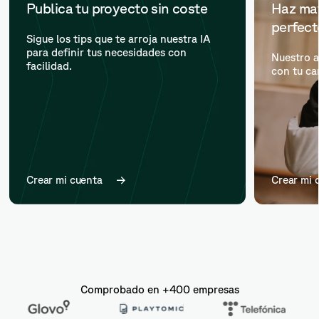
Publica tu proyecto sin coste
Haz mat
perfec
Sigue los tips que te arroja nuestra IA
para definir tus necesidades con
Nuestro a
facilidad.
con tu ca
Crear mi cuenta
Crear mi 
Comprobado en +400 empresas