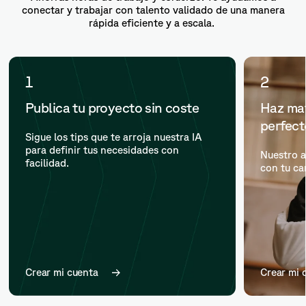
conectar y trabajar con talento validado de una manera
rápida eficiente y a escala.
1
2
Publica tu proyecto sin coste
Haz mat
perfec
Sigue los tips que te arroja nuestra IA
para definir tus necesidades con
Nuestro a
facilidad.
con tu ca
Crear mi cuenta
Crear mi 