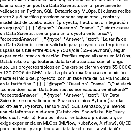
la empresa y un pool de Data Scientists senior previamente
validados en Python, SQL, Databricks y MLOps. El cliente recibe
entre 3 y 5 perfiles preseleccionados según stack, sector y
modalidad de colaboración (proyecto, fractional o integración
en equipo)." } }, { "@type": "Question", "name": "¿Cuánto cuesta
un Data Scientist senior para un proyecto enterprise?",
"acceptedAnswer": { "@type": "Answer", "text": "La tarifa de
un Data Scientist senior validado para proyectos enterprise en
España se sitúa entre 450€ y 750€/día (55-95€/hora), según
experiencia, stack y duración. Perfiles especializados en MLOps,
Databricks o arquitecturas data lakehouse alcanzan el rango
alto. Los proyectos típicos en Shakers se cierran entre 35.000€
y 120.000€ de GMV total. La plataforma factura sin comisión
hasta el inicio del proyecto, con un take rate del 31,4% incluido
en la tarifa final." } }, { "@type": "Question", "name": "¿Qué stack
técnico domina un Data Scientist senior validado en Shakers?",
"acceptedAnswer": { "@type": "Answer", "text": "Un Data
Scientist senior validado en Shakers domina Python (pandas,
scikit-learn, PyTorch, TensorFlow), SQL avanzado, y al menos
una plataforma cloud-data (Databricks, Snowflake, BigQuery,
Microsoft Fabric). Para perfiles orientados a producción, se
exige experiencia en MLOps (MLflow, Kubeflow, Airflow), CI/CD
para modelos, y arquitecturas data lakehouse. La validación