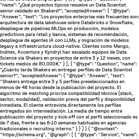
"name": "¿Qué proyectos típicos resuelve un Data Scientist
senior validado en Shakers?", "acceptedAnswer": { "@type":
"Answer", "text": "Los proyectos enterprise más frecuentes son:
arquitectura de data lakehouse sobre Databricks o Snowflake,
despliegue de pipelines MLOps en producción, modelos
predictivos para retail y banca, sistemas de recomendación,
despliegue de agentes IA con LLMs, y migración de modelos
legacy a infraestructura cloud-native. Clientes como Mango,
Inditex, Accenture y Kyndryl han escalado equipos de Data
Science vía Shakers en proyectos de entre 3 y 12 meses, con
tickets medios de 80.000€." } }, { "@type": "Question", "name":
"¿Cuánto tarda Shakers en entregar perfiles de Data Scientist
senior?", "acceptedAnswer": { "@type": "Answer", "text":
"Shakers entrega entre 3 y 5 perfiles preseleccionados en
menos de 48 horas desde la publicación del proyecto. El
algoritmo de matching prioriza compatibilidad técnica (stack,
sector, modalidad), validación previa del perfil y disponibilidad
inmediata. El cliente entrevista directamente los perfiles
entregados sin intermediación. La media de tiempo entre
publicación del proyecto y kick-off con el perfil seleccionado es
de 7 días, frente a las 6-10 semanas habituales en agencias
tradicionales o recruiting interno." } } ] } { "@context":
"https://schema.org", "@graph": [ { "@type": "Service", "name":