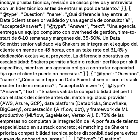
incluye prueba técnica, revisión de casos previos y entrevista
con un líder técnico antes de entrar al pool de talento." } }, {
"@type": "Question", "name": "¿Qué diferencia hay entre un
Data Scientist senior validado y una agencia de consultoría?",
"acceptedAnswer": { "@type": "Answer", "text": "Una agencia
entrega un equipo completo con overhead de gestión, time-to-
start de 6-10 semanas y márgenes del 35-50%. Un Data
Scientist senior validado vía Shakers se integra en el equipo del
cliente en menos de 48 horas, con un take rate del 31,4% y
dedicación exclusiva al proyecto. La diferencia operativa es
escalabilidad: Shakers permite añadir o reducir perfiles por skill
específica, mientras una agencia obliga a contratar capacidad
fija que el cliente puede no necesitar." } }, { "@type": "Question",
"name": "¿Cómo se integra un Data Scientist senior con el stack
existente de mi empresa?", "acceptedAnswer": { "@type":
"Answer", "text": "Shakers valida la compatibilidad del perfil
con el stack del cliente antes del matching: cloud provider
(AWS, Azure, GCP), data platform (Databricks, Snowflake,
BigQuery), orquestación (Airflow, dbt), y framework de ML
productivo (MLflow, SageMaker, Vertex AI). El 75% de las
empresas no completan la integración de IA por falta de talento
especializado en su stack concreto; el matching de Shakers
prioriza compatibilidad técnica sobre disponibilidad para evitar
curvas de onboarding largas." } }, { "@type": "Question",