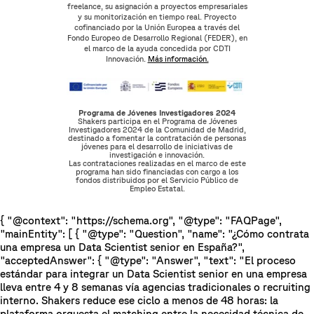
freelance, su asignación a proyectos empresariales
y su monitorización en tiempo real. Proyecto
cofinanciado por la Unión Europea a través del
Fondo Europeo de Desarrollo Regional (FEDER), en
el marco de la ayuda concedida por CDTI
Innovación.
Más información.
Programa de Jóvenes Investigadores 2024
Shakers participa en el Programa de Jóvenes
Investigadores 2024 de la Comunidad de Madrid,
destinado a fomentar la contratación de personas
jóvenes para el desarrollo de iniciativas de
investigación e innovación.
Las contrataciones realizadas en el marco de este
programa han sido financiadas con cargo a los
fondos distribuidos por el Servicio Público de
Empleo Estatal.
{ "@context": "https://schema.org", "@type": "FAQPage",
"mainEntity": [ { "@type": "Question", "name": "¿Cómo contrata
una empresa un Data Scientist senior en España?",
"acceptedAnswer": { "@type": "Answer", "text": "El proceso
estándar para integrar un Data Scientist senior en una empresa
lleva entre 4 y 8 semanas vía agencias tradicionales o recruiting
interno. Shakers reduce ese ciclo a menos de 48 horas: la
plataforma orquesta el matching entre la necesidad técnica de