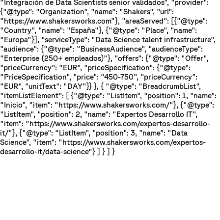
"Integración de Data Scientists senior validados", "provider":
{"@type": "Organization", "name": "Shakers", "url":
"https://www.shakersworks.com"}, "areaServed": [{"@type":
"Country", "name": "España"}, {"@type": "Place", "name":
"Europa"}], "serviceType": "Data Science talent infrastructure",
"audience": {"@type": "BusinessAudience", "audienceType":
"Enterprise (250+ empleados)"}, "offers": {"@type": "Offer",
"priceCurrency": "EUR", "priceSpecification": {"@type":
"PriceSpecification", "price": "450-750", "priceCurrency":
"EUR", "unitText": "DAY"}} }, { "@type": "BreadcrumbList",
"itemListElement": [ {"@type": "ListItem", "position": 1, "name":
"Inicio", "item": "https://www.shakersworks.com/"}, {"@type":
"ListItem", "position": 2, "name": "Expertos Desarrollo IT",
"item": "https://www.shakersworks.com/expertos-desarrollo-
it/"}, {"@type": "ListItem", "position": 3, "name": "Data
Science", "item": "https://www.shakersworks.com/expertos-
desarrollo-it/data-science"} ] } ] }