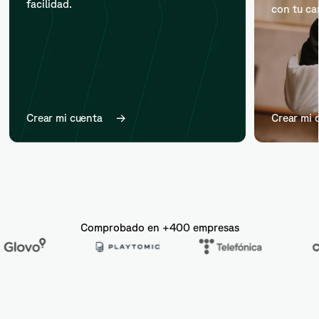
facilidad.
con tu ca
Crear mi cuenta
Crear mi 
Comprobado en +400 empresas