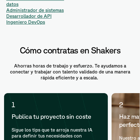
datos
Administrador de sistemas
Desarrollador de API
Ingeniero DevOps
Cómo contratas en Shakers
Ahorras horas de trabajo y esfuerzo. Te ayudamos a
conectar y trabajar con talento validado de una manera
rápida eficiente y a escala.
1
2
Publica tu proyecto sin coste
Haz mat
perfec
Sigue los tips que te arroja nuestra IA
para definir tus necesidades con
Nuestro a