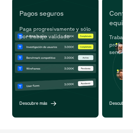
Pagos seguros
Contrat
equipo
Paga progresivamente y sólo
por trabajo validado
Trabaja c
profesion
sencilla.
Descubre más
Descubre m