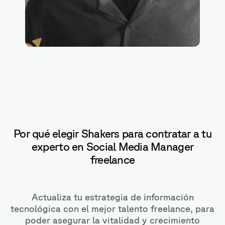
Analytics
Por qué elegir Shakers para contratar a tu
experto en Social Media Manager
freelance
Actualiza tu estrategia de información
tecnológica con el mejor talento freelance, para
poder asegurar la vitalidad y crecimiento