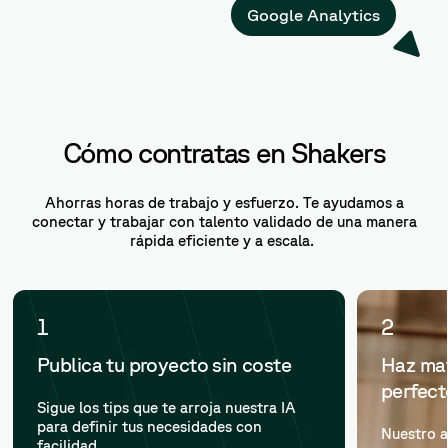
Google Analytics
Cómo contratas en Shakers
Ahorras horas de trabajo y esfuerzo. Te ayudamos a
conectar y trabajar con talento validado de una manera
rápida eficiente y a escala.
1
2
Publica tu proyecto sin coste
Haz mat
perfec
Sigue los tips que te arroja nuestra IA
para definir tus necesidades con
Nuestro a
facilidad.