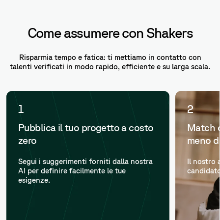
Come assumere con Shakers
Risparmia tempo e fatica: ti mettiamo in contatto con
talenti verificati in modo rapido, efficiente e su larga scala.
1
2
Pubblica il tuo progetto a costo
Match c
zero
meno d
Segui i suggerimenti forniti dalla nostra
Il nostro 
AI per definire facilmente le tue
candidato
esigenze.