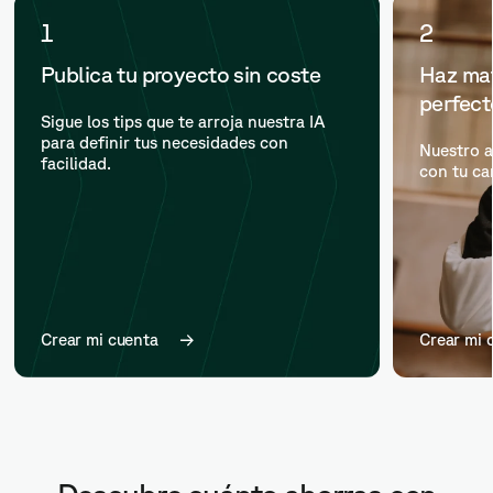
1
2
Publica tu proyecto sin coste
Haz mat
perfec
Sigue los tips que te arroja nuestra IA
para definir tus necesidades con
Nuestro a
facilidad.
con tu ca
Crear mi cuenta
Crear mi 