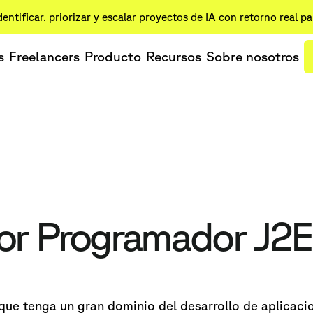
dentificar, priorizar y escalar proyectos de IA con retorno real p
s
Freelancers
Producto
Recursos
Sobre nosotros
jor Programador J2E
que tenga un gran dominio del desarrollo de aplicaci