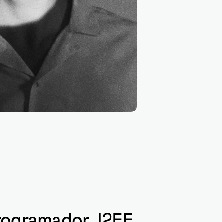
Hibernat
 Programador J2EE