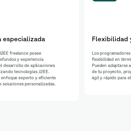
abilidad
Reducción de costos
nce ofrecen
Contratar a un programador J2EE 
po y recursos.
puede ser más económico que ma
ades y plazos
equipo interno de desarrollo. Los
o un enfoque
asociados con la contratación a 
de aplicaciones.
completo, salarios, beneficios y g
generales se reducen, lo que pued
beneficioso para las empresas co
presupuestos limitados.