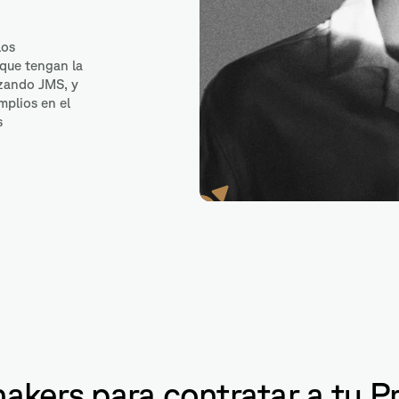
los
que tengan la
izando JMS, y
plios en el
s
Servlets
hakers para contratar a tu