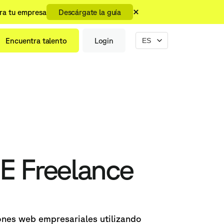
ara tu empresa
Descárgate la guía
Encuentra talento
Login
E Freelance
ones web empresariales utilizando