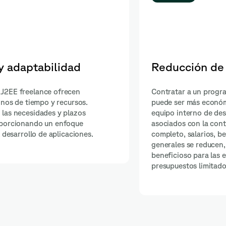
Comunicación directa
freelance
Al trabajar directamente con un pr
ntener un
J2EE freelance, existe una comunic
 costos
directa y rápida. Esto permite una m
tiempo
comprensión de los requisitos del p
astos
intercambio de ideas y toma de dec
e ser
eficiente.
n