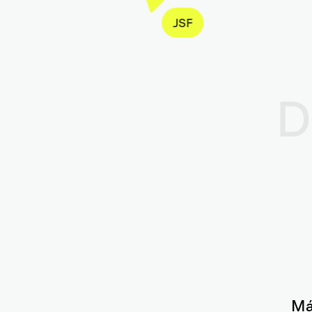
JSF
D
Má