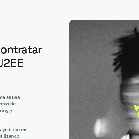
J2EE
contratar
 J2EE
ce es una
ntos de
ring y
 ayudarán en
utilizando