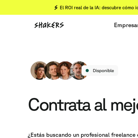
El ROI real de la IA: descubre cómo i
Empresa
Contrata al me
¿Estás buscando un profesional freelance 