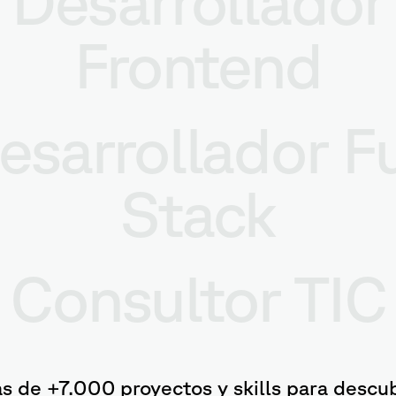
Desarrollador
Frontend
esarrollador Fu
Stack
Consultor TIC
s de +7.000 proyectos y skills para descub