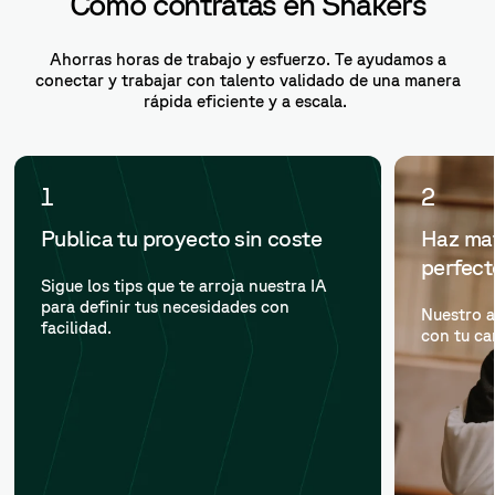
Cómo contratas en Shakers
Ahorras horas de trabajo y esfuerzo. Te ayudamos a
conectar y trabajar con talento validado de una manera
rápida eficiente y a escala.
1
2
Publica tu proyecto sin coste
Haz mat
perfec
Sigue los tips que te arroja nuestra IA
para definir tus necesidades con
Nuestro a
facilidad.
con tu ca