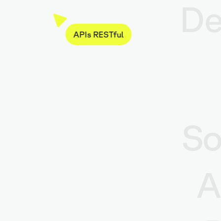
De
APIs RESTful
So
A