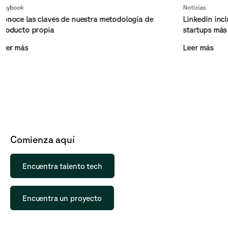
Noticias
las claves de nuestra metodología de
Linkedin incluye a S
o propia
startups más prome
s
Leer más
Comienza aquí
Encuentra talento tech
Encuentra un proyecto