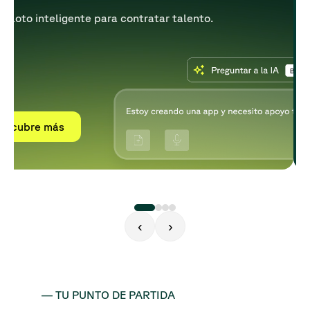
opiloto inteligente para contratar talento.
escubre más
‹
›
— TU PUNTO DE PARTIDA