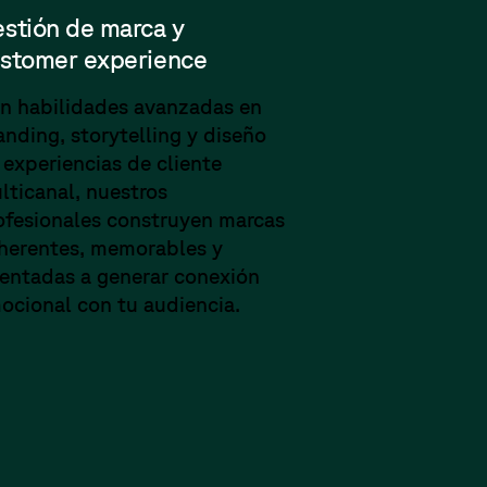
stión de marca y
stomer experience
n habilidades avanzadas en
anding, storytelling y diseño
 experiencias de cliente
lticanal, nuestros
ofesionales construyen marcas
herentes, memorables y
ientadas a generar conexión
ocional con tu audiencia.