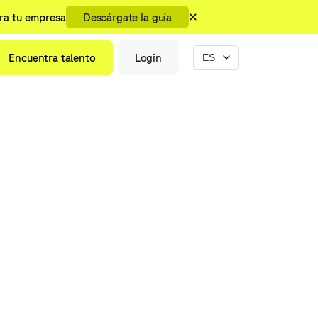
ara tu empresa
Descárgate la guía
Encuentra talento
Login