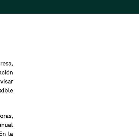
resa,
ación
visar
xible
oras,
anual
En la