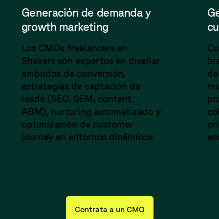
Generación de demanda y
Ge
growth marketing
cu
Los CMOs freelancers en
Co
Shakers son expertos en diseñar
br
embudos de conversión,
de
estrategias de captación de
mu
leads (SEO, SEM, content,
pr
ABM), nurturing automatizado y
co
optimización de customer
or
journey en entornos dinámicos.
em
Contrata a un CMO