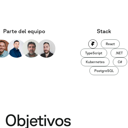
Parte del equipo
Stack
React
TypeScript
.NET
Kubernetes
C#
PostgreSQL
Objetivos