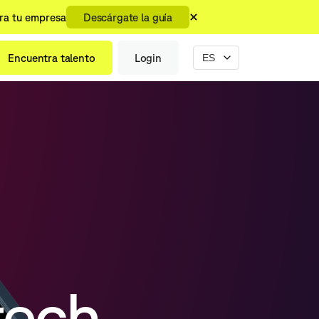
ara tu empresa
Descárgate la guía
Encuentra talento
Login
tech