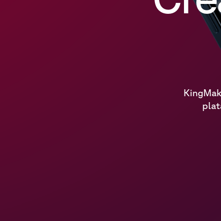
KingMake
plat