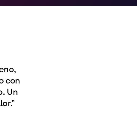
ueno,
o con
o. Un
or.”