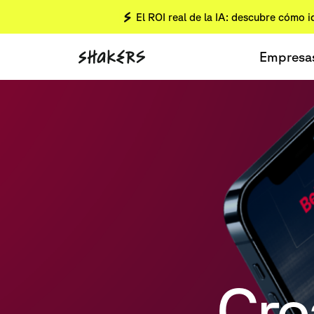
El ROI real de la IA: descubre cómo i
Empresa
Cre