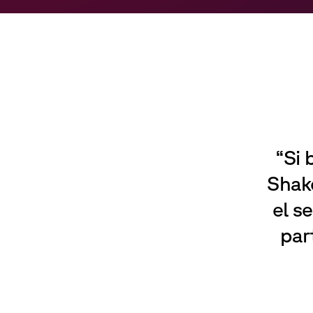
“Si 
Shak
el s
par