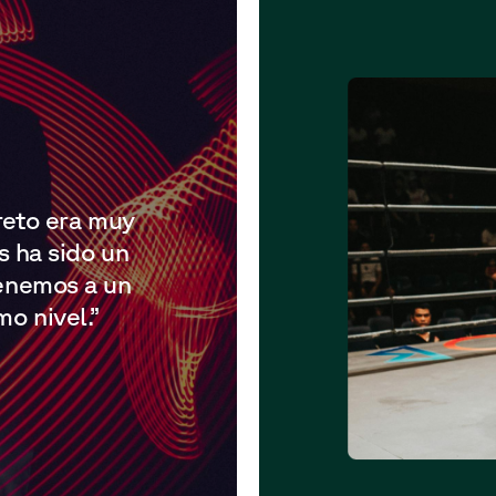
reto era muy
s ha sido un
enemos a un
o nivel.”