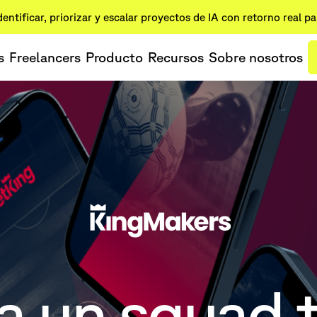
dentificar, priorizar y escalar proyectos de IA con retorno real p
s
Freelancers
Producto
Recursos
Sobre nosotros
a un squad 