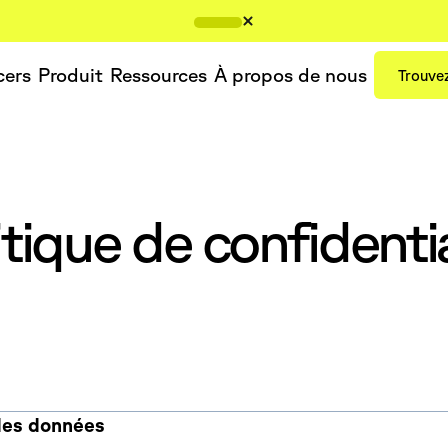
cers
Produit
Ressources
À propos de nous
Trouvez
itique de confidentia
 des données