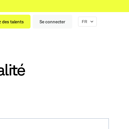
 des talents
Se connecter
lité