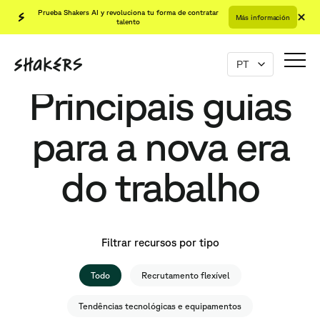
Prueba Shakers AI y revoluciona tu forma de contratar
Más información
talento
Principais guias
para a nova era
do trabalho
Filtrar recursos por tipo
Todo
Recrutamento flexível
Tendências tecnológicas e equipamentos