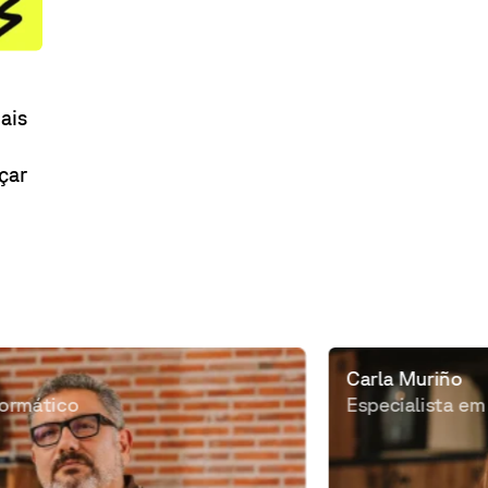
ais
çar
Carla Muriño
Especialista em relações públicas