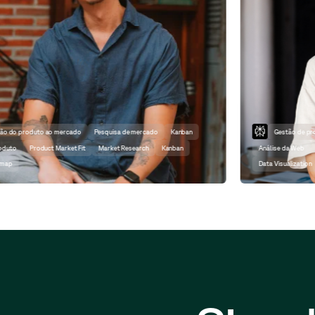
Gestão de projectos
Scrum Master
Visualização de dados
Análise da Web
Ciência dos dados
Project Management
Scrum Master
Data Visualization
Analitica Web
Data Science