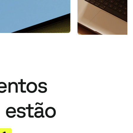
entos
estão