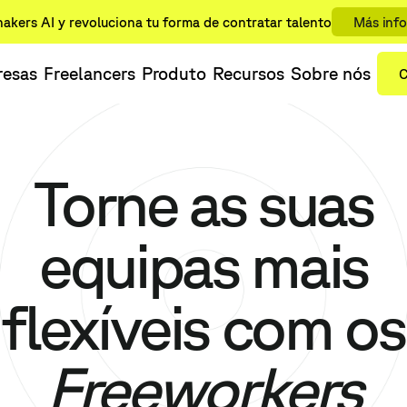
akers AI y revoluciona tu forma de contratar talento
Más inf
esas
Freelancers
Produto
Recursos
Sobre nós
C
Torne as suas
equipas mais
flexíveis com os
Freeworkers