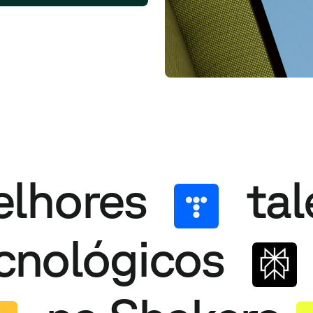
elhores
tal
cnológicos