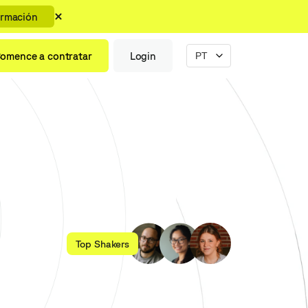
ormación
omence a contratar
Login
Top Shakers