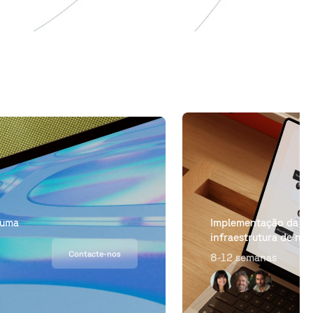
Implementar modelo
preditivos com IA e
aprendizagem autom
Contacte-nos
6-8 meses