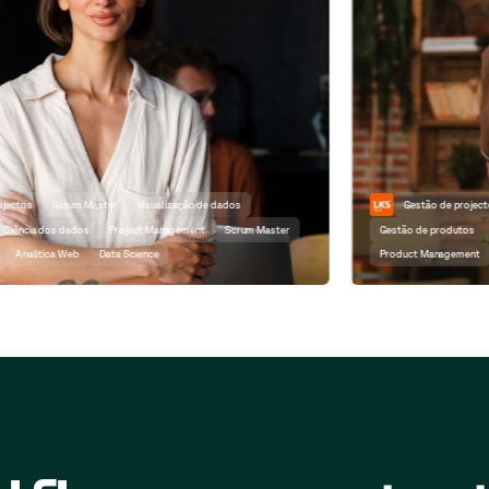
Gestão de projectos
Angular
Reagir
JavaScript
Gestão de produtos
Project Management
Angular
React
JavaScript
Product Management