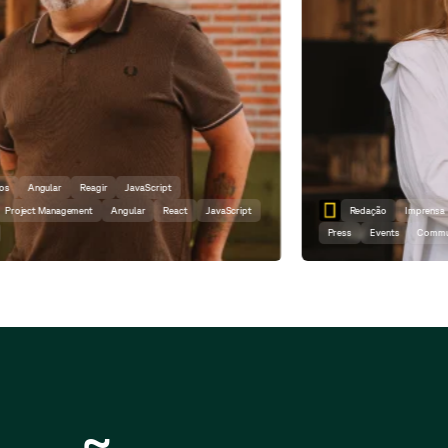
Redação
Imprensa
Eventos
Comunicação
Copywriting
Press
Events
Communication