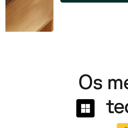
Os m
te