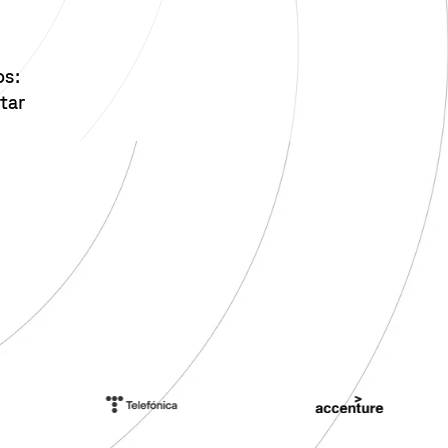
os:
tar