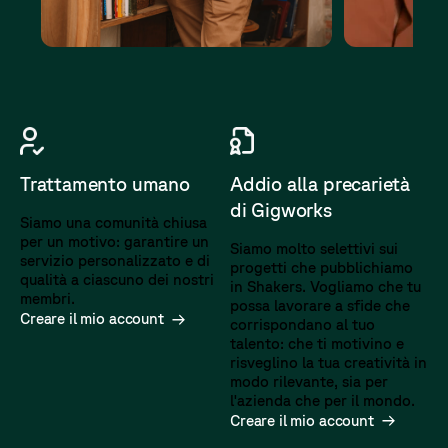
Addio alla precarietà
Trattamento umano
di Gigworks
Siamo una comunità chiusa
per un motivo: garantire un
Siamo molto selettivi sui
servizio personalizzato e di
progetti che pubblichiamo
qualità a ciascuno dei nostri
in Shakers. Vogliamo che tu
membri.
possa lavorare a sfide che
Creare il mio account
corrispondano al tuo
talento: che ti motivino e
risveglino la tua creatività in
modo rilevante, sia per
l'azienda che per il mondo.
Creare il mio account