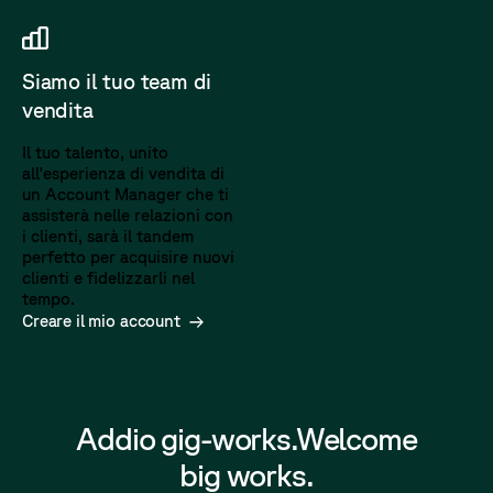
Siamo il tuo team di
vendita
Il tuo talento, unito
all'esperienza di vendita di
un Account Manager che ti
assisterà nelle relazioni con
i clienti, sarà il tandem
perfetto per acquisire nuovi
clienti e fidelizzarli nel
tempo.
Creare il mio account
Addio gig-works.
Welcome
big works.