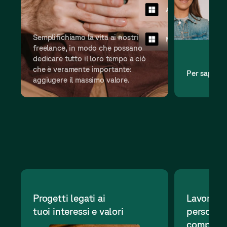
Semplifichiamo la vita ai nostri
freelance, in modo che possano
dedicare tutto il loro tempo a ciò
che è veramente importante:
Per saperne
aggiugere il massimo valore.
Progetti legati ai
Lavora i
tuoi interessi e valori
persone e
compleme