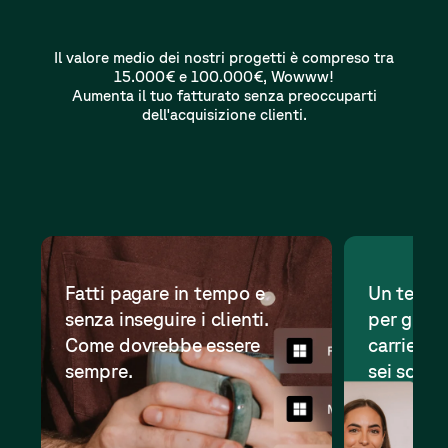
Il valore medio dei nostri progetti è compreso tra
15.000€ e 100.000€, Wowww!
Aumenta il tuo fatturato senza preoccuparti
dell'acquisizione clienti.
Fatti pagare in tempo e
Un team d
senza inseguire i clienti.
per guida
Come dovrebbe essere
carriera 
sempre.
sei solo 