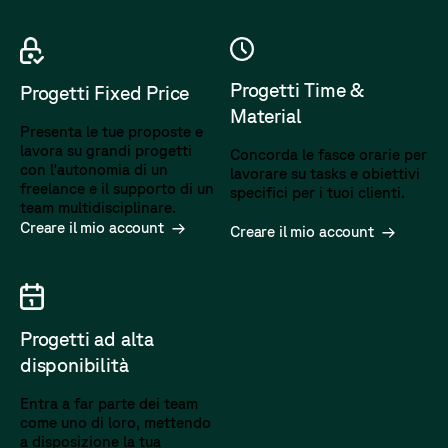
Progetti Time &
Progetti Fixed Price
Material
Presenta le tue proposte e
lavora su grandi progetti
Concorda le fasce orarie per
con l'autonomia di un
lavorare su tasks e obiettivi
freelance e il supporto di un
specifici per i tuoi clienti.
team multidisciplinare.
Creare il mio account
Creare il mio account
Progetti ad alta
disponibilità
Entra a far parte dei team
come uno di loro, mettendo
a disposizione la tua